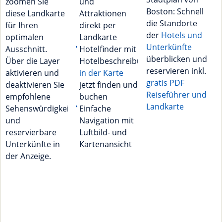
zoomen Sie
und
Boston: Schnell
diese Landkarte
Attraktionen
die Standorte
für Ihren
direkt per
der
Hotels und
optimalen
Landkarte
Unterkünfte
Ausschnitt.
Hotelfinder mit
überblicken und
Über die Layer
Hotelbeschreibungen
reservieren inkl.
aktivieren und
in der Karte
gratis PDF
deaktivieren Sie
jetzt finden und
Reiseführer und
empfohlene
buchen
Landkarte
Sehenswürdigkeiten
Einfache
und
Navigation mit
reservierbare
Luftbild- und
Unterkünfte in
Kartenansicht
der Anzeige.