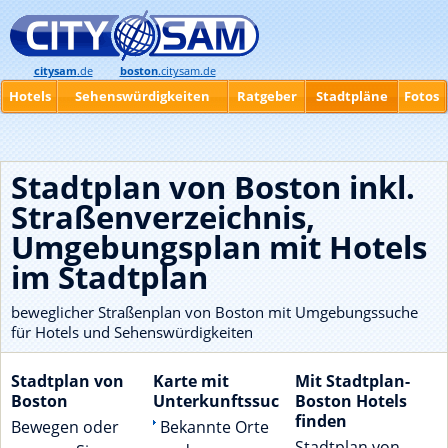
citysam
.de
boston
.citysam.de
Hotels
Sehenswürdigkeiten
Ratgeber
Stadtpläne
Fotos
Stadtplan von Boston inkl.
Straßenverzeichnis,
Umgebungsplan mit Hotels
im Stadtplan
beweglicher Straßenplan von Boston mit Umgebungssuche
für Hotels und Sehenswürdigkeiten
Stadtplan von
Karte mit
Mit Stadtplan-
Boston
Unterkunftssuche
Boston Hotels
finden
Bewegen oder
Bekannte Orte
Stadtplan von