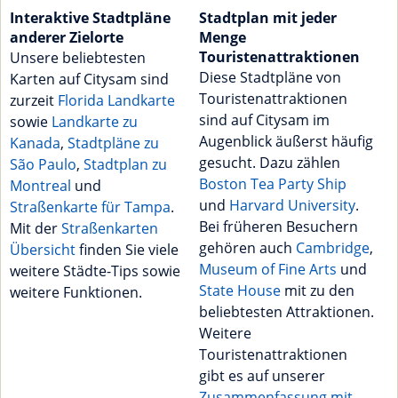
Interaktive Stadtpläne
Stadtplan mit jeder
anderer Zielorte
Menge
Touristenattraktionen
Unsere beliebtesten
Diese Stadtpläne von
Karten auf Citysam sind
Touristenattraktionen
zurzeit
Florida Landkarte
sind auf Citysam im
sowie
Landkarte zu
Augenblick äußerst häufig
Kanada
,
Stadtpläne zu
gesucht. Dazu zählen
São Paulo
,
Stadtplan zu
Boston Tea Party Ship
Montreal
und
und
Harvard University
.
Straßenkarte für Tampa
.
Bei früheren Besuchern
Mit der
Straßenkarten
gehören auch
Cambridge
,
Übersicht
finden Sie viele
Museum of Fine Arts
und
weitere Städte-Tips sowie
State House
mit zu den
weitere Funktionen.
beliebtesten Attraktionen.
Weitere
Touristenattraktionen
gibt es auf unserer
Zusammenfassung mit